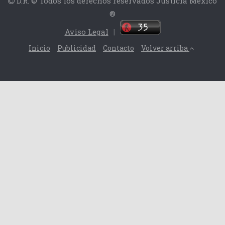
D.R. © Todos los derechos reservados Justicia México
®
Aviso Legal
|
Inicio
Publicidad
Contacto
Volver arriba