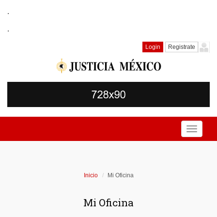
.
.
Login
Registrate
Toggle
navigati
Inicio
Mi Oficina
Mi Oficina