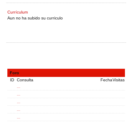
Currículum
Aun no ha subido su curriculo
Foro
ID
Consulta
Fecha
Visitas
...
...
...
...
...