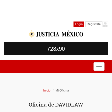
.
.
Login
Registrate
Toggle
navigati
Inicio
Mi Oficina
Oficina de DAVIDLAW