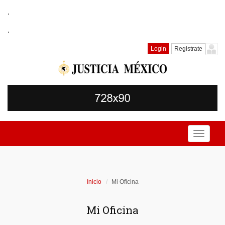
.
.
Login
Registrate
Toggle
navigati
Inicio
Mi Oficina
Mi Oficina