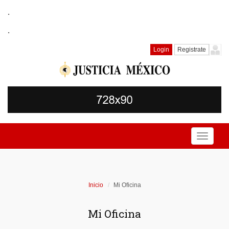
.
.
Login
Registrate
Toggle
navigati
Inicio
Mi Oficina
Mi Oficina