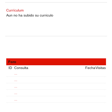
Currículum
Aun no ha subido su curriculo
Foro
ID
Consulta
Fecha
Visitas
...
...
...
...
...