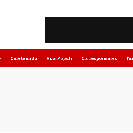
.
Cafeteando
Vox Populi
Corresponsales
Ta