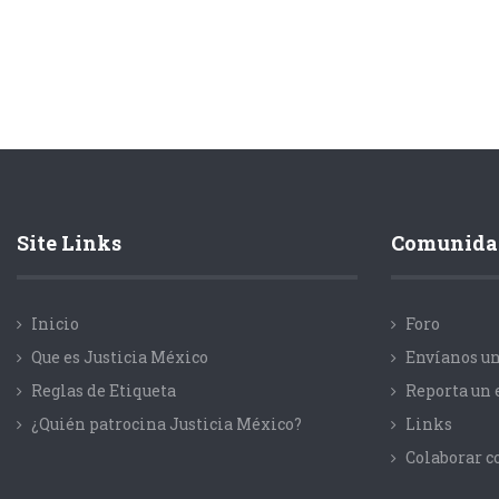
Site Links
Comunida
Inicio
Foro
Que es Justicia México
Envíanos un
Reglas de Etiqueta
Reporta un 
¿Quién patrocina Justicia México?
Links
Colaborar 