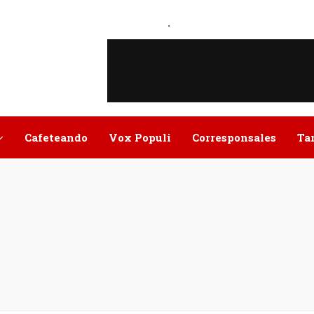
.
Cafeteando
Vox Populi
Corresponsales
Ta