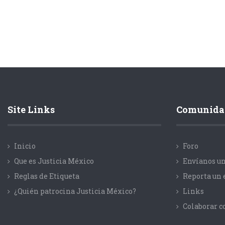
Site Links
Comunida
Inicio
Foro
Que es Justicia México
Envíanos un
Reglas de Etiqueta
Reporta un 
¿Quién patrocina Justicia México?
Links
Colaborar 