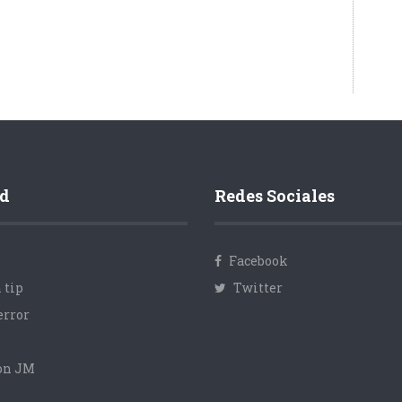
d
Redes Sociales
Facebook
 tip
Twitter
error
con JM