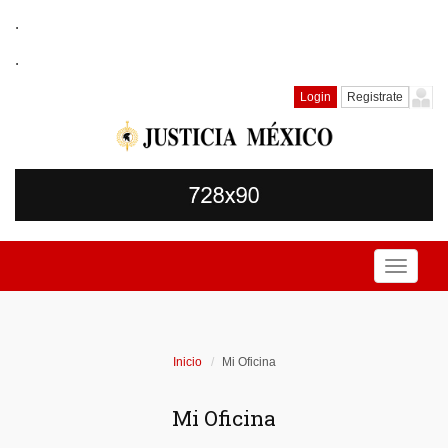
.
.
Login
Registrate
Toggle
navigati
Inicio
Mi Oficina
Mi Oficina