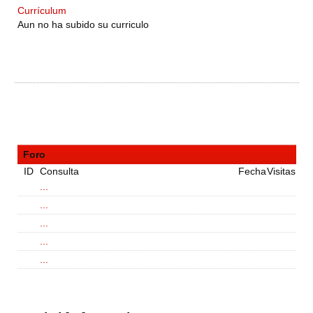
Currículum
Aun no ha subido su curriculo
Foro
ID
Consulta
Fecha
Visitas
...
...
...
...
...