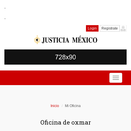
.
.
Login
Registrate
Toggle
navigati
Inicio
Mi Oficina
Oficina de oxmar