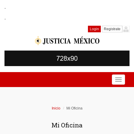
.
.
Login
Registrate
Toggle
navigati
Inicio
Mi Oficina
Mi Oficina