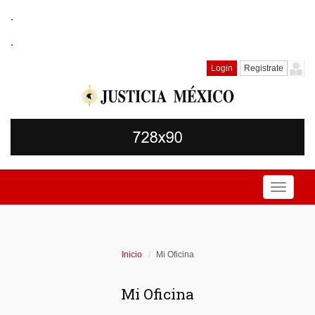
.
.
Login
Registrate
Toggle
navigati
Inicio
Mi Oficina
Mi Oficina