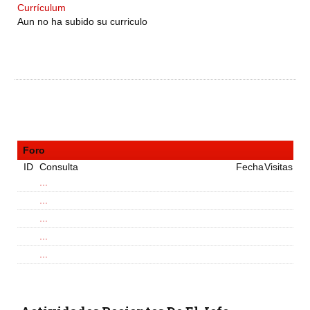
Currículum
Aun no ha subido su curriculo
Foro
ID
Consulta
Fecha
Visitas
...
...
...
...
...