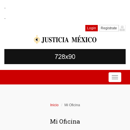
.
.
Login
Registrate
Toggle
navigati
Inicio
Mi Oficina
Mi Oficina