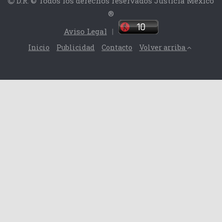
D.R. © Todos los derechos reservados Justicia México
®
Aviso Legal
|
Inicio
Publicidad
Contacto
Volver arriba