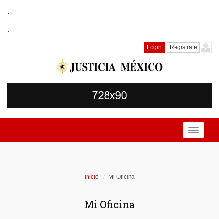
.
.
Login
Registrate
Toggle
navigati
Inicio
Mi Oficina
Mi Oficina