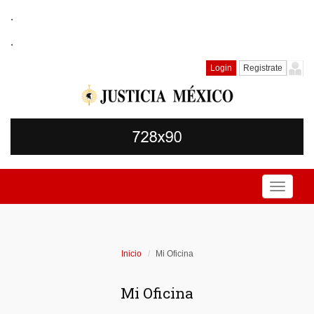
.
.
Login
Registrate
Toggle
navigati
Inicio
Mi Oficina
Mi Oficina