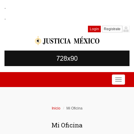
.
.
Login
Registrate
Toggle
navigati
Inicio
Mi Oficina
Mi Oficina