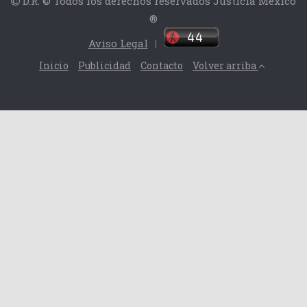
D.R. © Todos los derechos reservados Justicia México
®
Aviso Legal
|
Inicio
Publicidad
Contacto
Volver arriba