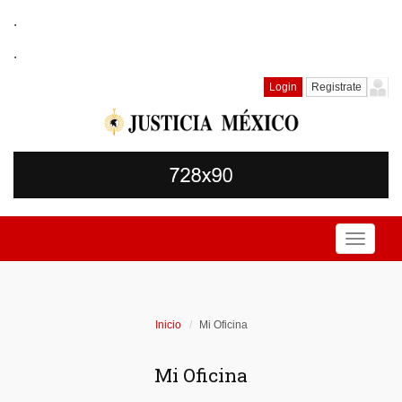
.
.
Login
Registrate
Toggle
navigati
Inicio
Mi Oficina
Mi Oficina