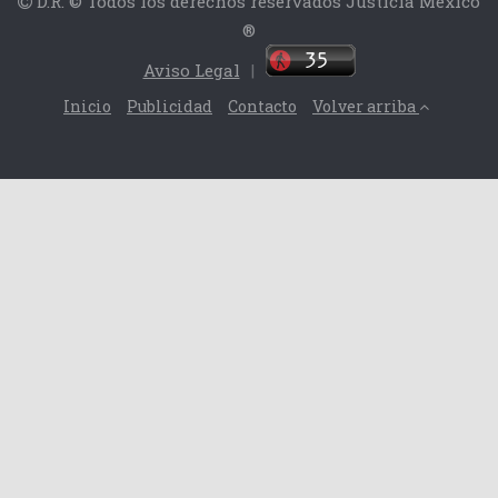
D.R. © Todos los derechos reservados Justicia México
®
Aviso Legal
|
Inicio
Publicidad
Contacto
Volver arriba