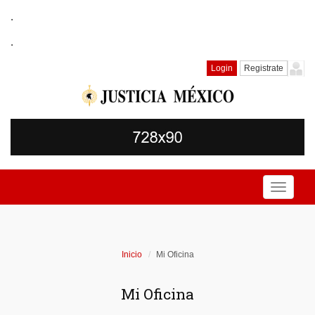
.
.
Login
Registrate
Toggle
navigati
Inicio
Mi Oficina
Mi Oficina