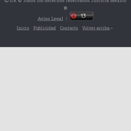
D.R. © Todos los derechos reservados Justicia México
®
Aviso Legal
|
Inicio
Publicidad
Contacto
Volver arriba