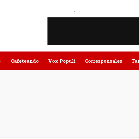
.
Cafeteando
Vox Populi
Corresponsales
Ta