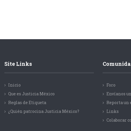
Site Links
Comunida
Inicio
Foro
Que es Justicia México
Envíanos un
Reglas de Etiqueta
Reporta un 
¿Quién patrocina Justicia México?
Links
Colaborar 