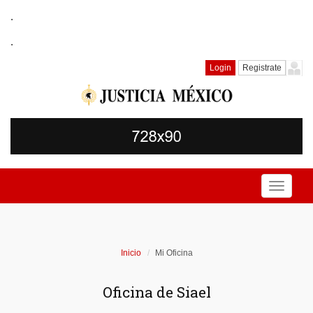
.
.
Login
Registrate
Toggle
navigati
Inicio
Mi Oficina
Oficina de Siael