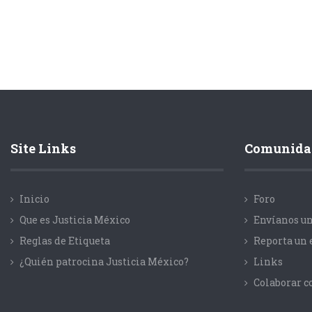
Site Links
Comunida
Inicio
Foro
Que es Justicia México
Envíanos un
Reglas de Etiqueta
Reporta un 
¿Quién patrocina Justicia México?
Links
Colaborar 