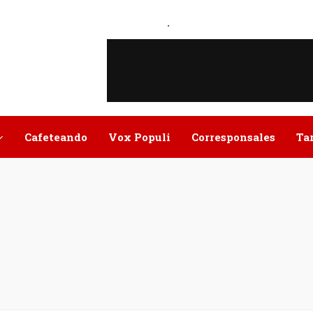
.
Cafeteando
Vox Populi
Corresponsales
Ta