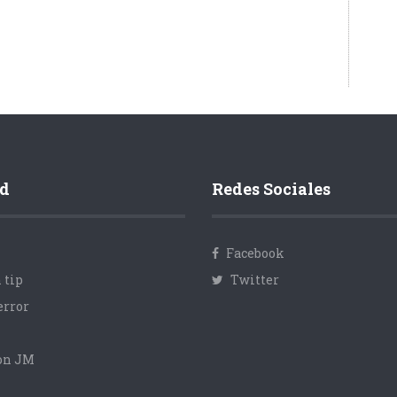
d
Redes Sociales
Facebook
 tip
Twitter
error
con JM