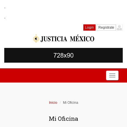
.
.
Login
Registrate
Toggle
navigati
Inicio
Mi Oficina
Mi Oficina