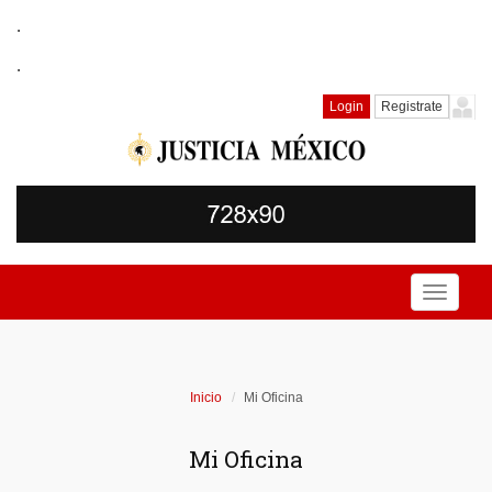
.
.
Login
Registrate
Toggle
navigati
Inicio
Mi Oficina
Mi Oficina