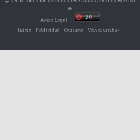
D.R. © Todos los derechos reservados Justicia México
®
Aviso Legal
|
Inicio
Publicidad
Contacto
Volver arriba