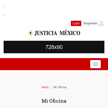
.
.
Login
Registrate
Toggle
navigati
Inicio
Mi Oficina
Mi Oficina