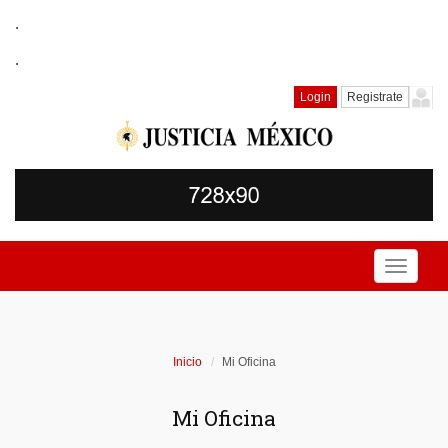
.
.
Login
Registrate
Toggle
navigati
Inicio
Mi Oficina
Mi Oficina