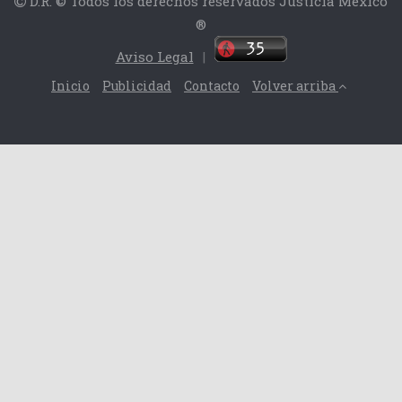
D.R. © Todos los derechos reservados Justicia México
®
Aviso Legal
|
Inicio
Publicidad
Contacto
Volver arriba