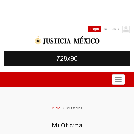
.
.
Login
Registrate
Toggle
navigati
Inicio
Mi Oficina
Mi Oficina