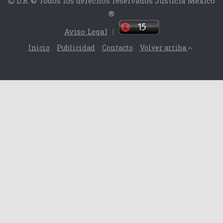
D.R. © Todos los derechos reservados Justicia México
®
Aviso Legal
|
Inicio
Publicidad
Contacto
Volver arriba