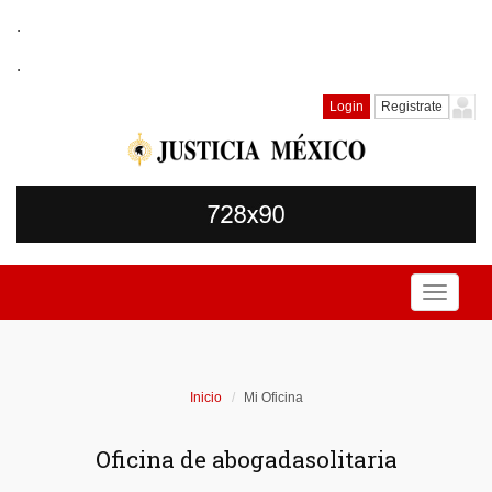
.
.
Login
Registrate
Toggle
navigati
Inicio
Mi Oficina
Oficina de abogadasolitaria