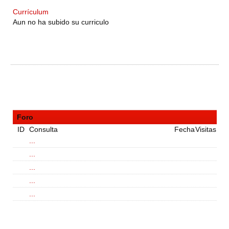
Currículum
Aun no ha subido su curriculo
Foro
ID
Consulta
Fecha
Visitas
...
...
...
...
...