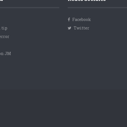
Facebook
 tip
Twitter
error
con JM