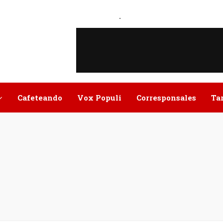
.
Cafeteando
Vox Populi
Corresponsales
Ta