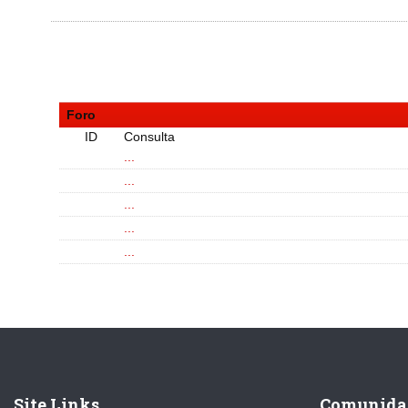
Foro
ID
Consulta
...
...
...
...
...
Site Links
Comunida