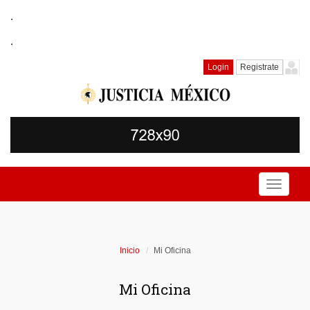
.
.
Login
Registrate
Toggle
navigati
Inicio
Mi Oficina
Mi Oficina