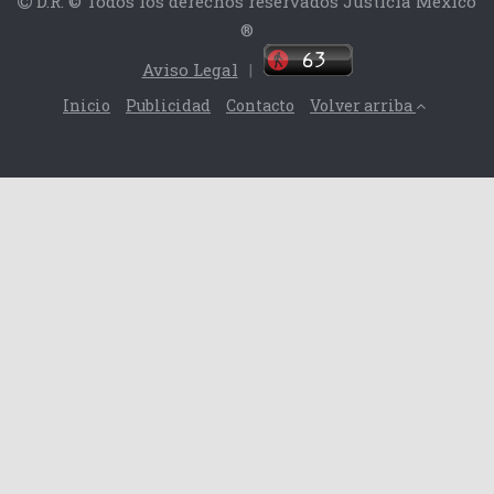
D.R. © Todos los derechos reservados Justicia México
®
Aviso Legal
|
Inicio
Publicidad
Contacto
Volver arriba