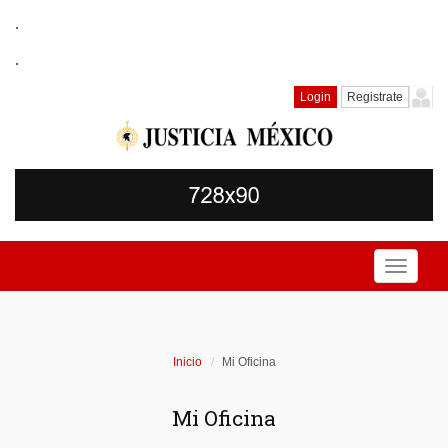
.
.
Login
Registrate
Toggle
navigati
Inicio
Mi Oficina
Mi Oficina