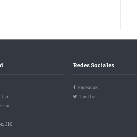
d
Redes Sociales
Facebook
 tip
Twitter
error
con JM