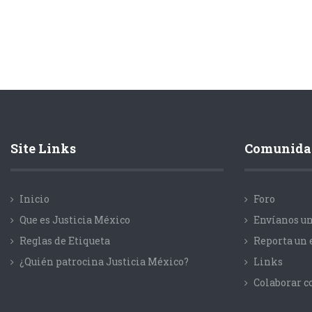
Site Links
Comunida
Inicio
Foro
Que es Justicia México
Envíanos un
Reglas de Etiqueta
Reporta un 
¿Quién patrocina Justicia México?
Links
Colaborar 