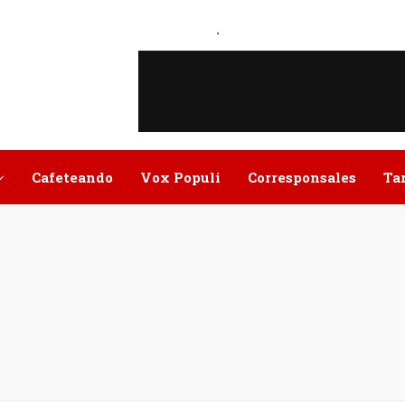
.
Cafeteando
Vox Populi
Corresponsales
Ta