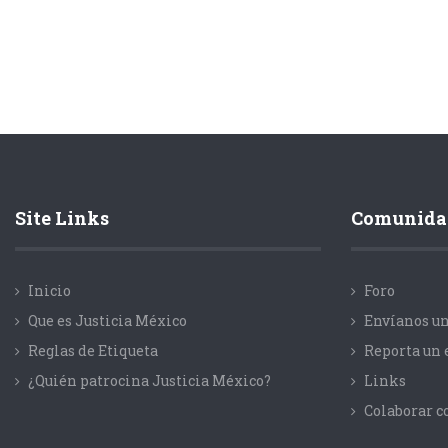
Site Links
Comunida
Inicio
Foro
Que es Justicia México
Envíanos un
Reglas de Etiqueta
Reporta un 
¿Quién patrocina Justicia México?
Links
Colaborar 