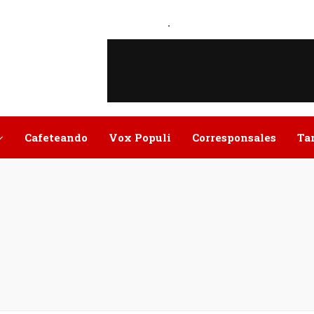
.
Cafeteando
Vox Populi
Corresponsales
Ta