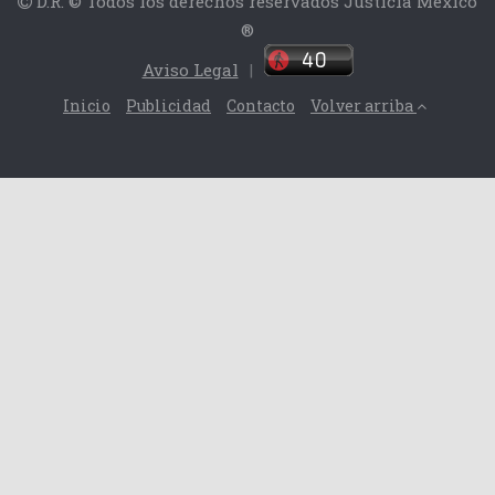
D.R. © Todos los derechos reservados Justicia México
®
Aviso Legal
|
Inicio
Publicidad
Contacto
Volver arriba