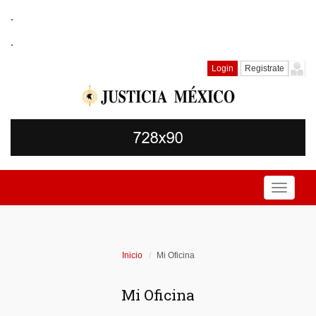
.
.
Login
Registrate
Toggle
navigati
Inicio
Mi Oficina
Mi Oficina