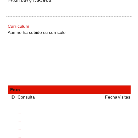
FAMILIAR y LABORAL.
Currículum
Aun no ha subido su curriculo
Foro
ID
Consulta
Fecha
Visitas
...
...
...
...
...