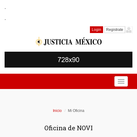
.
.
Login
Registrate
Toggle
navigati
Inicio
Mi Oficina
Oficina de NOVI