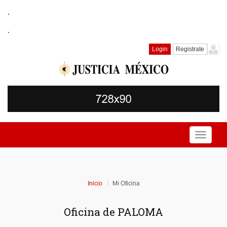
.
.
Login
Registrate
Toggle
navigati
Inicio
Mi Oficina
Oficina de PALOMA