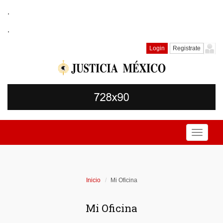
.
.
Login
Registrate
Toggle
navigati
Inicio
Mi Oficina
Mi Oficina