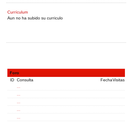
Currículum
Aun no ha subido su curriculo
Foro
ID
Consulta
Fecha
Visitas
...
...
...
...
...