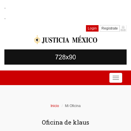
.
.
Login
Registrate
Toggle
navigati
Inicio
Mi Oficina
Oficina de klaus