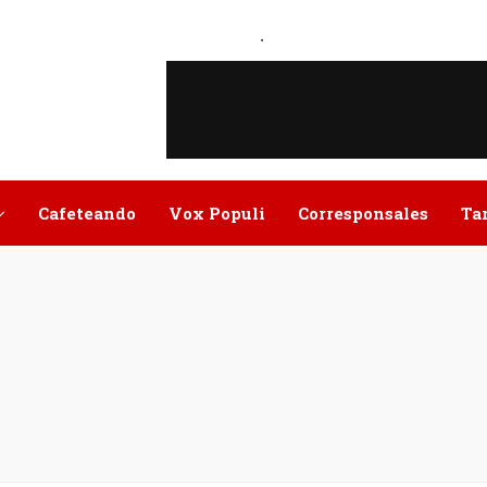
.
Cafeteando
Vox Populi
Corresponsales
Ta