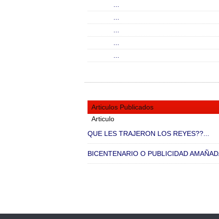
...
...
...
...
...
Articulos Publicados
Articulo
QUE LES TRAJERON LOS REYES??...
BICENTENARIO O PUBLICIDAD AMAÑADA