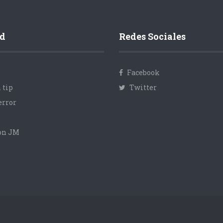
d
Redes Sociales
Facebook
 tip
Twitter
error
con JM