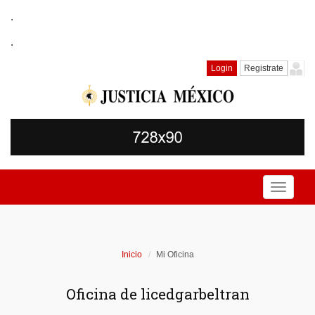
.
.
Login
Registrate
Toggle
navigati
Inicio
Mi Oficina
Oficina de licedgarbeltran