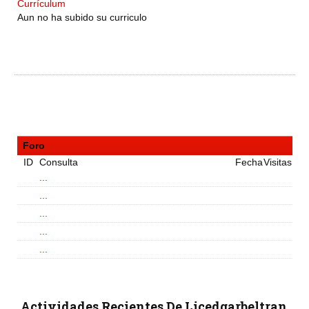
Currículum
Aun no ha subido su curriculo
Foro
ID
Consulta
Fecha
Visitas
...
...
...
...
...
Actividades Recientes De Licedgarbeltran