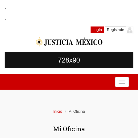
.
.
Login
Registrate
Toggle
navigati
Inicio
Mi Oficina
Mi Oficina