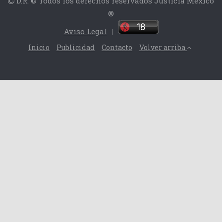
D.R. © Todos los derechos reservados Justicia México
®
Aviso Legal
|
Inicio
Publicidad
Contacto
Volver arriba