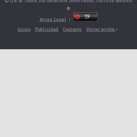
D.R. © Todos los derechos reservados Justicia México
®
Aviso Legal
|
Inicio
Publicidad
Contacto
Volver arriba