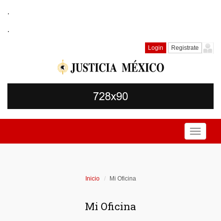
.
.
Login
Registrate
Toggle
navigati
Inicio
Mi Oficina
Mi Oficina