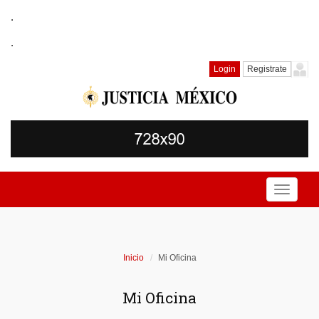
.
.
Login
Registrate
Toggle
navigati
Inicio
Mi Oficina
Mi Oficina