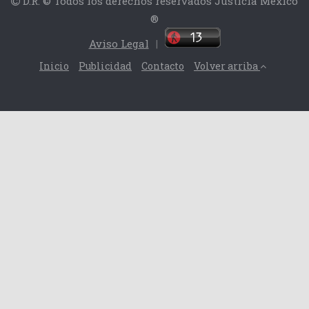
D.R. © Todos los derechos reservados Justicia México
®
Aviso Legal
|
Inicio
Publicidad
Contacto
Volver arriba