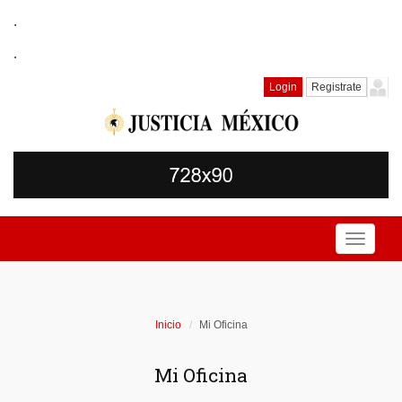
.
.
Login
Registrate
Toggle
navigati
Inicio
Mi Oficina
Mi Oficina