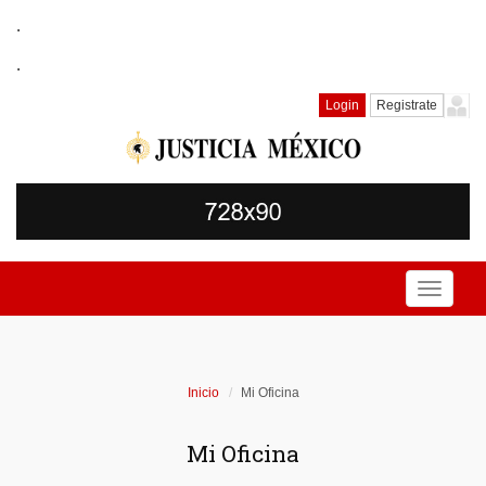
.
.
Login
Registrate
Toggle
navigati
Inicio
Mi Oficina
Mi Oficina