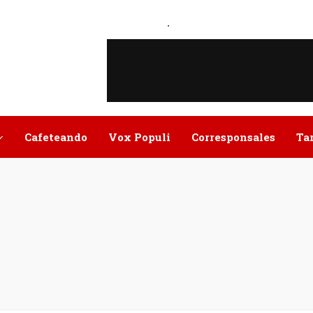
.
Cafeteando
Vox Populi
Corresponsales
Ta