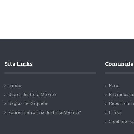
Site Links
Comunida
Inicio
Foro
Que es Justicia México
Envíanos un
Reglas de Etiqueta
Reporta un 
¿Quién patrocina Justicia México?
Links
Colaborar 