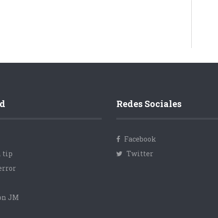
d
Redes Sociales
Facebook
 tip
Twitter
error
con JM