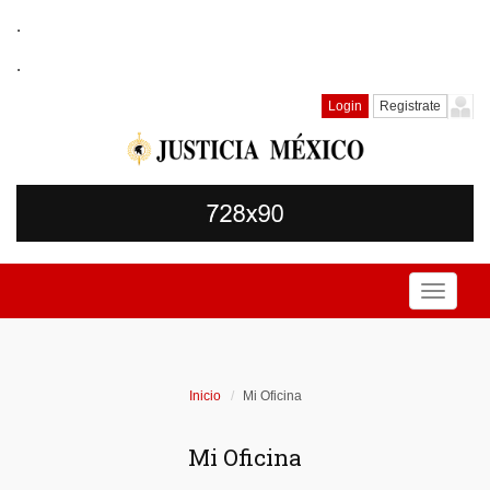
.
.
Login
Registrate
Toggle
navigati
Inicio
Mi Oficina
Mi Oficina