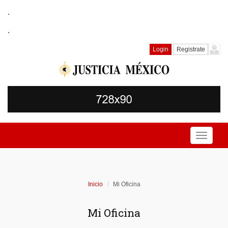
.
.
Login
Registrate
Toggle
navigati
Inicio
Mi Oficina
Mi Oficina