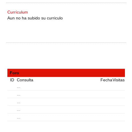
Currículum
Aun no ha subido su curriculo
Foro
ID
Consulta
Fecha
Visitas
...
...
...
...
...