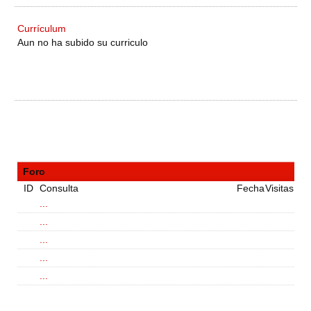
Currículum
Aun no ha subido su curriculo
Foro
ID
Consulta
Fecha
Visitas
...
...
...
...
...