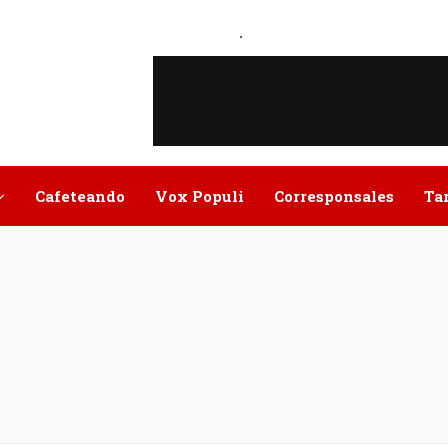
.
Cafeteando
Vox Populi
Corresponsales
Ta